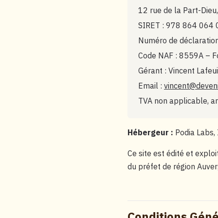
12 rue de la Part-Die
SIRET : 978 864 064
Numéro de déclaration
Code NAF : 8559A – Fo
Gérant : Vincent Lafeu
Email :
vincent@deveni
TVA non applicable, ar
Hébergeur :
Podia Labs, 
Ce site est édité et expl
du préfet de région Auve
Conditions Géné