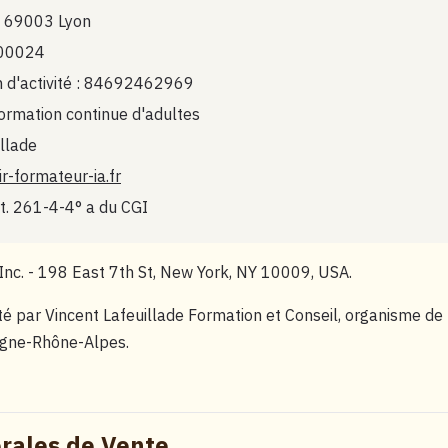
u, 69003 Lyon
 00024
 d'activité : 84692462969
rmation continue d'adultes
illade
r-formateur-ia.fr
t. 261-4-4° a du CGI
Inc. - 198 East 7th St, New York, NY 10009, USA.
oité par Vincent Lafeuillade Formation et Conseil, organisme d
rgne-Rhône-Alpes.
rales de Vente