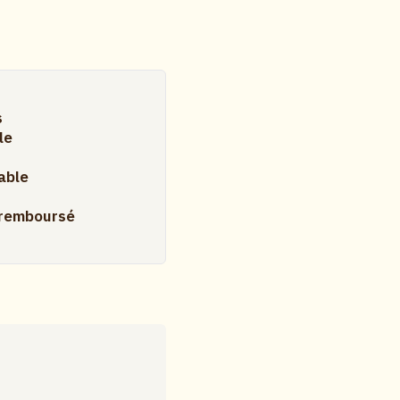
s
le
cable
u remboursé